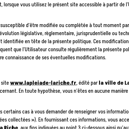
lorsque vous utilisez le présent site accessible à partir de l
st susceptible d’être modifiée ou complétée à tout moment pa
lution législative, règlementaire, jurisprudentielle ou tech
nt identifiée en tête de la présente politique. Ces modificati
séquent que l’Utilisateur consulte régulièrement la présente po
ndre connaissance de ses éventuelles modifications.
e site
www.lapleiade-lariche.fr
, édité par
la ville de 
ernant. En toute hypothèse, vous n’êtes en aucune manière 
 certains cas à vous demander de renseigner vos informati
nées collectées »
). En fournissant ces informations, vous acc
La Riche
, aux fins indiquées au point 3 ci-dessous ainsi qu’au