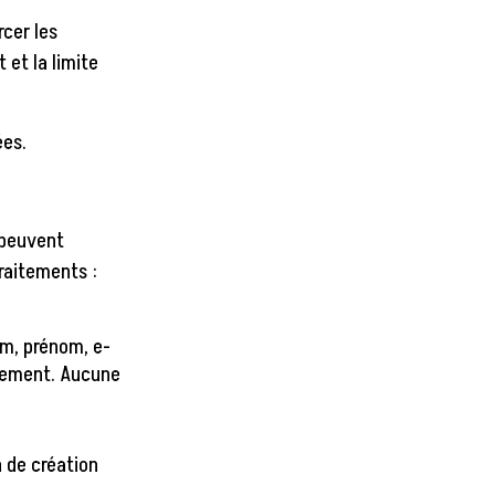
cer les
 et la limite
ées.
 peuvent
traitements :
om, prénom, e-
itement. Aucune
n de création