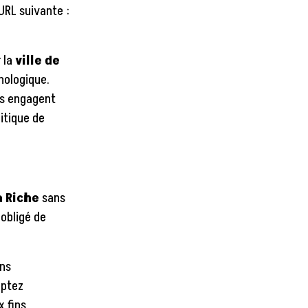
’URL suivante :
r la
ville de
nologique.
ons engagent
litique de
La Riche
sans
obligé de
ons
eptez
x fins