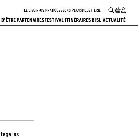
LE LIEU
INFOS PRATIQUES
BONS PLANS
BILLETTERIE
 D’ÊTRE PARTENAIRES
FESTIVAL ITINÉRAIRES BIS
L'ACTUALITÉ
otège les