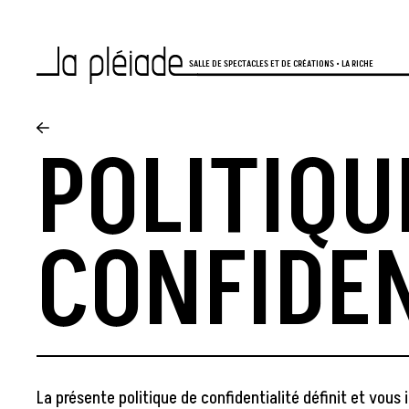
Aller au contenu principal
SALLE DE SPECTACLES ET DE CRÉATIONS • LA RICHE
POLITIQU
CONFIDEN
La présente politique de confidentialité définit et vous