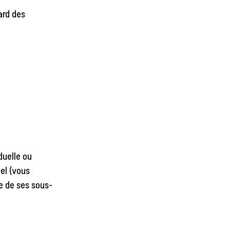
ard des
duelle ou
el (vous
ue de ses sous-