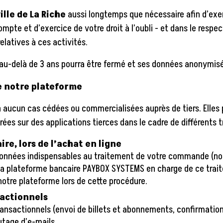
ville de La Riche
aussi longtemps que nécessaire afin d’exer
e et d’exercice de votre droit à l’oubli - et dans le respect
latives à ces activités.
 au-delà de 3 ans pourra être fermé et ses données anonymis
de notre plateforme
n aucun cas cédées ou commercialisées auprès de tiers. Elles
ées sur des applications tierces dans le cadre de différents 
re, lors de l’achat en ligne
es données indispensables au traitement de votre commande (n
 la plateforme bancaire PAYBOX SYSTEMS en charge de ce tra
notre plateforme lors de cette procédure.
sactionnels
 transactionnels (envoi de billets et abonnements, confirmatio
utage d’e-mails.