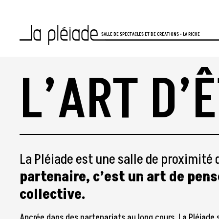
Aller au contenu principal
SALLE DE SPECTACLES ET DE CRÉATIONS • LA RICHE
L’ART D’
La Pléiade est une salle de proximité 
partenaire, c’est un art de pense
collective.
Ancrée dans des partenariats au long cours, La Pléiade 