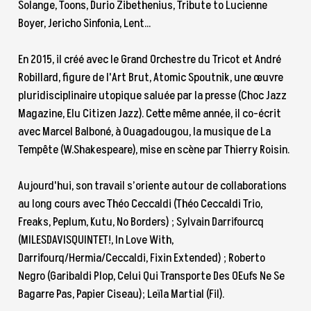
Solange, Toons, Durio Zibethenius, Tribute to Lucienne
Boyer, Jericho Sinfonia, Lent...
En 2015, il créé avec le Grand Orchestre du Tricot et André
Robillard, figure de l'Art Brut, Atomic Spoutnik, une œuvre
pluridisciplinaire utopique saluée par la presse (Choc Jazz
Magazine, Elu Citizen Jazz). Cette même année, il co-écrit
avec Marcel Balboné, à Ouagadougou, la musique de La
Tempête (W.Shakespeare), mise en scène par Thierry Roisin.
Aujourd'hui, son travail s’oriente autour de collaborations
au long cours avec Théo Ceccaldi (Théo Ceccaldi Trio,
Freaks, Peplum, Kutu, No Borders) ; Sylvain Darrifourcq
(MILESDAVISQUINTET!, In Love With,
Darrifourq/Hermia/Ceccaldi, Fixin Extended) ; Roberto
Negro (Garibaldi Plop, Celui Qui Transporte Des OEufs Ne Se
Bagarre Pas, Papier Ciseau); Leïla Martial (Fil).