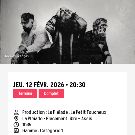
Nicolas Senegas
JEU.
12
FÉVR.
2026
20:30
Terminé
Complet
Production : La Pléiade , Le Petit Faucheux
La Pléiade
• Placement libre – Assis
1h35
Gamme : Catégorie 1