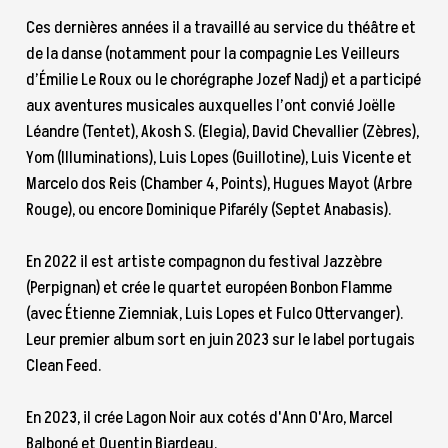
Ces dernières années il a travaillé au service du théâtre et
de la danse (notamment pour la compagnie Les Veilleurs
d’Émilie Le Roux ou le chorégraphe Jozef Nadj) et a participé
aux aventures musicales auxquelles l’ont convié Joëlle
Léandre (Tentet), Akosh S. (Elegia), David Chevallier (Zèbres),
Yom (Illuminations), Luis Lopes (Guillotine), Luis Vicente et
Marcelo dos Reis (Chamber 4, Points), Hugues Mayot (Arbre
Rouge), ou encore Dominique Pifarély (Septet Anabasis).
En 2022 il est artiste compagnon du festival Jazzèbre
(Perpignan) et crée le quartet européen Bonbon Flamme
(avec Étienne Ziemniak, Luis Lopes et Fulco Ottervanger).
Leur premier album sort en juin 2023 sur le label portugais
Clean Feed.
En 2023, il crée Lagon Noir aux cotés d'Ann O'Aro, Marcel
Balboné et Quentin Biardeau.