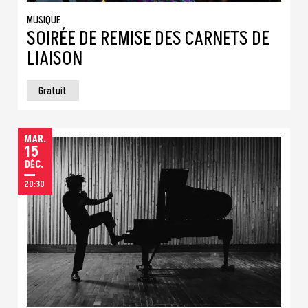
MUSIQUE
SOIRÉE DE REMISE DES CARNETS DE
LIAISON
Gratuit
MARDI
MAR.
15
DÉCEMBRE
DÉC.
20:30