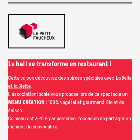
Le hall se transforme en restaurant !
Cette saison découvrez des soirées spéciales avec
La Belle
et la Blette
.
L'association locale vous propose lors de ce spectacle un
MENU CRÉATION
: 100% végétal et gourmand, Bio et de
saison.
Ce menu est à 20 € par personne, l'occasion de partager un
moment de convivialité.