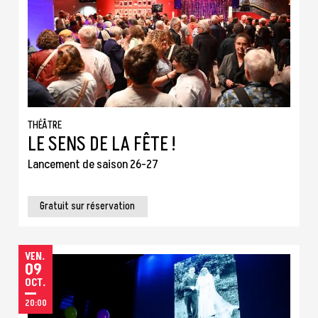
THÉÂTRE
LE SENS DE LA FÊTE !
Lancement de saison 26-27
Gratuit sur réservation
VENDREDI
VEN.
09
OCTOBRE
OCT.
20:00