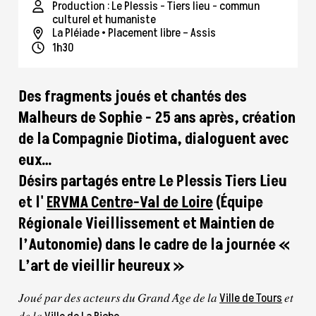
Production : Le Plessis - Tiers lieu - commun
culturel et humaniste
La Pléiade
• Placement libre – Assis
1h30
Des fragments joués et chantés des
Malheurs de Sophie - 25 ans après, création
de la Compagnie Diotima, dialoguent avec
eux…
Désirs partagés entre Le Plessis Tiers Lieu
et l'
ERVMA Centre-Val de Loire
(Équipe
Régionale Vieillissement et Maintien de
l’Autonomie) dans le cadre de la journée «
L’art de vieillir heureux »
𝐽𝑜𝑢𝑒́ 𝑝𝑎𝑟 𝑑𝑒𝑠 𝑎𝑐𝑡𝑒𝑢𝑟𝑠 𝑑𝑢 𝐺𝑟𝑎𝑛𝑑 𝐴̂𝑔𝑒 𝑑𝑒 𝑙𝑎
Ville de Tours
𝑒𝑡