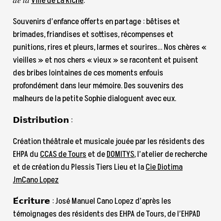
𝑑𝑒 𝑙𝑎
Ville de La Riche
.
Souvenirs d’enfance offerts en partage : bêtises et
brimades, friandises et sottises, récompenses et
punitions, rires et pleurs, larmes et sourires… Nos chères «
vieilles » et nos chers « vieux » se racontent et puisent
des bribes lointaines de ces moments enfouis
profondément dans leur mémoire. Des souvenirs des
malheurs de la petite Sophie dialoguent avec eux.
𝗗𝗶𝘀𝘁𝗿𝗶𝗯𝘂𝘁𝗶𝗼𝗻 :
Création théâtrale et musicale jouée par les résidents des
EHPA du
CCAS de Tours
et de
DOMITYS
, l’atelier de recherche
et de création du Plessis Tiers Lieu et la
Cie Diotima
JmCano Lopez
𝗘́𝗰𝗿𝗶𝘁𝘂𝗿𝗲 : José Manuel Cano Lopez d’après les
témoignages des résidents des EHPA de Tours, de l’EHPAD