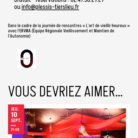
Gratuit - réservations : 02.47.38.29.29
ou
info@plessis-tierslieu.fr
Dans le cadre de la journée de rencontres « L’art de vieillir heureux »
avec l’ERVMA (Équipe Régionale Vieillissement et Maintien de
l’Autonomie)
VOUS DEVRIEZ AIMER…
JEUDI
JEU.
10
SEPTEMBRE
SEPT.
19:00