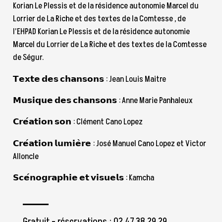
Korian Le Plessis et de la résidence autonomie Marcel du
Lorrier de La Riche et des textes de la Comtesse , de
l’EHPAD Korian Le Plessis et de la résidence autonomie
Marcel du Lorrier de La Riche et des textes de la Comtesse
de Ségur.
𝗧𝗲𝘅𝘁𝗲 𝗱𝗲𝘀 𝗰𝗵𝗮𝗻𝘀𝗼𝗻𝘀 : Jean Louis Maitre
𝗠𝘂𝘀𝗶𝗾𝘂𝗲 𝗱𝗲𝘀 𝗰𝗵𝗮𝗻𝘀𝗼𝗻𝘀 : Anne Marie Panhaleux
𝗖𝗿𝗲́𝗮𝘁𝗶𝗼𝗻 𝘀𝗼𝗻 : Clément Cano Lopez
𝗖𝗿𝗲́𝗮𝘁𝗶𝗼𝗻 𝗹𝘂𝗺𝗶𝗲̀𝗿𝗲 : José Manuel Cano Lopez et Victor
Alloncle
𝗦𝗰𝗲́𝗻𝗼𝗴𝗿𝗮𝗽𝗵𝗶𝗲 𝗲𝘁 𝘃𝗶𝘀𝘂𝗲𝗹𝘀 : Kamcha