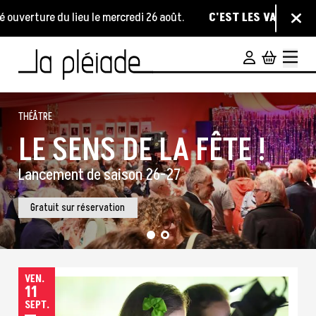
Aller au contenu principal
verture du lieu le mercredi 26 août.
C'EST LES VACANCES !
Not
Information :
Ferm
ENSEMBLE
THÉÂTRE
LE SENS DE LA FÊTE !
CONSTRUISONS LE
Lancement de saison 26-27
MATRIMOINE
Gratuit sur réservation
VENDREDI
VEN.
11
SEPTEMBRE
SEPT.