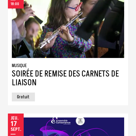
18:00
MUSIQUE
SOIRÉE DE REMISE DES CARNETS DE
LIAISON
Gratuit
JEUDI
JEU.
17
SEPTEMBRE
SEPT.